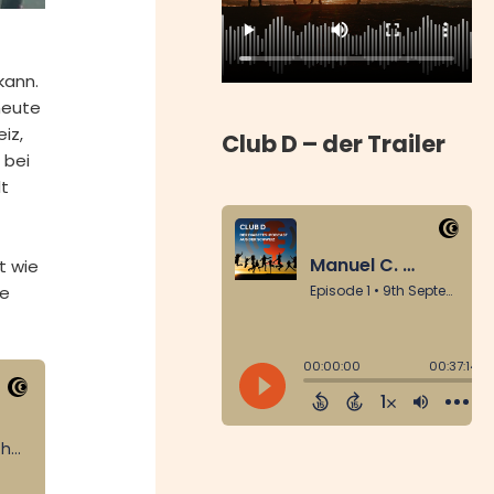
kann.
heute
iz,
Club D – der Trailer
 bei
lt
t wie
te